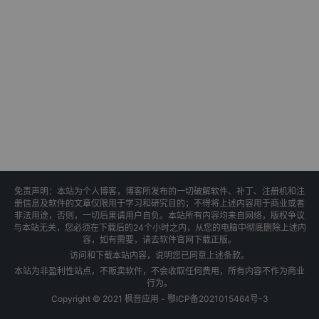
免责声明：本站为个人博客，博客所发布的一切破解软件、补丁、注册机和注
册信息及软件的文章仅限用于学习和研究目的；不得将上述内容用于商业或者
非法用途，否则，一切后果请用户自负。本站所有内容均来自网络，版权争议
与本站无关，您必须在下载后的24个小时之内，从您的电脑中彻底删除上述内
容，如有需要，请去软件官网下载正版。
访问和下载本站内容，说明您已同意上述条款。
本站为非盈利性站点，不贩卖软件，不会收取任何费用，所有内容不作为商业
行为。
Copyright © 2021 枫音应用 -
鄂ICP备2021015464号-3