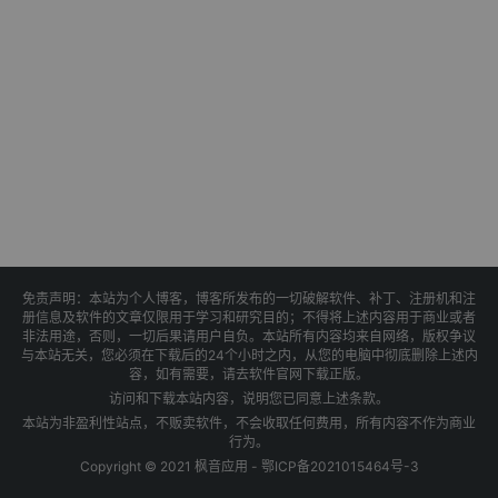
免责声明：本站为个人博客，博客所发布的一切破解软件、补丁、注册机和注
册信息及软件的文章仅限用于学习和研究目的；不得将上述内容用于商业或者
非法用途，否则，一切后果请用户自负。本站所有内容均来自网络，版权争议
与本站无关，您必须在下载后的24个小时之内，从您的电脑中彻底删除上述内
容，如有需要，请去软件官网下载正版。
访问和下载本站内容，说明您已同意上述条款。
本站为非盈利性站点，不贩卖软件，不会收取任何费用，所有内容不作为商业
行为。
Copyright © 2021 枫音应用 -
鄂ICP备2021015464号-3