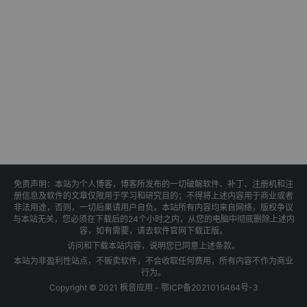
免责声明：本站为个人博客，博客所发布的一切破解软件、补丁、注册机和注
册信息及软件的文章仅限用于学习和研究目的；不得将上述内容用于商业或者
非法用途，否则，一切后果请用户自负。本站所有内容均来自网络，版权争议
与本站无关，您必须在下载后的24个小时之内，从您的电脑中彻底删除上述内
容，如有需要，请去软件官网下载正版。
访问和下载本站内容，说明您已同意上述条款。
本站为非盈利性站点，不贩卖软件，不会收取任何费用，所有内容不作为商业
行为。
Copyright © 2021 枫音应用 -
鄂ICP备2021015464号-3