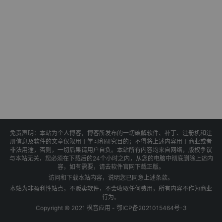
免责声明：本站为个人博客，博客所发布的一切破解软件、补丁、注册机和注
册信息及软件的文章仅限用于学习和研究目的；不得将上述内容用于商业或者
非法用途，否则，一切后果请用户自负。本站所有内容均来自网络，版权争议
与本站无关，您必须在下载后的24个小时之内，从您的电脑中彻底删除上述内
容，如有需要，请去软件官网下载正版。
访问和下载本站内容，说明您已同意上述条款。
本站为非盈利性站点，不贩卖软件，不会收取任何费用，所有内容不作为商业
行为。
Copyright © 2021 枫音应用 -
鄂ICP备2021015464号-3