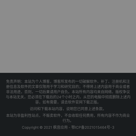
免责声明：本站为个人博客，博客所发布的一切破解软件、补丁、注册机和注
册信息及软件的文章仅限用于学习和研究目的；不得将上述内容用于商业或者
非法用途，否则，一切后果请用户自负。本站所有内容均来自网络，版权争议
与本站无关，您必须在下载后的24个小时之内，从您的电脑中彻底删除上述内
容，如有需要，请去软件官网下载正版。
访问和下载本站内容，说明您已同意上述条款。
本站为非盈利性站点，不贩卖软件，不会收取任何费用，所有内容不作为商业
行为。
Copyright © 2021 枫音应用 -
鄂ICP备2021015464号-3