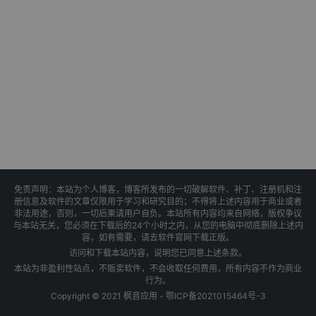
免责声明：本站为个人博客，博客所发布的一切破解软件、补丁、注册机和注
册信息及软件的文章仅限用于学习和研究目的；不得将上述内容用于商业或者
非法用途，否则，一切后果请用户自负。本站所有内容均来自网络，版权争议
与本站无关，您必须在下载后的24个小时之内，从您的电脑中彻底删除上述内
容，如有需要，请去软件官网下载正版。
访问和下载本站内容，说明您已同意上述条款。
本站为非盈利性站点，不贩卖软件，不会收取任何费用，所有内容不作为商业
行为。
Copyright © 2021 枫音应用 -
鄂ICP备2021015464号-3