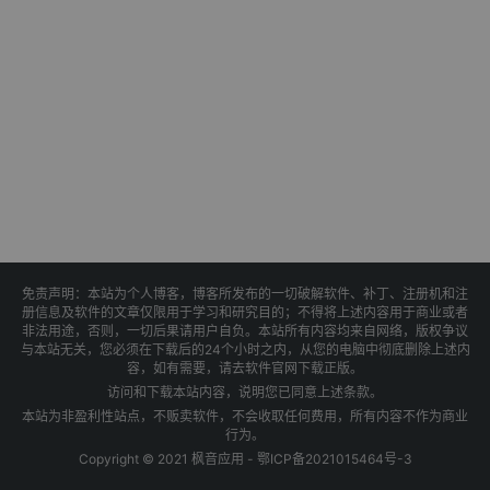
免责声明：本站为个人博客，博客所发布的一切破解软件、补丁、注册机和注
册信息及软件的文章仅限用于学习和研究目的；不得将上述内容用于商业或者
非法用途，否则，一切后果请用户自负。本站所有内容均来自网络，版权争议
与本站无关，您必须在下载后的24个小时之内，从您的电脑中彻底删除上述内
容，如有需要，请去软件官网下载正版。
访问和下载本站内容，说明您已同意上述条款。
本站为非盈利性站点，不贩卖软件，不会收取任何费用，所有内容不作为商业
行为。
Copyright © 2021 枫音应用 -
鄂ICP备2021015464号-3