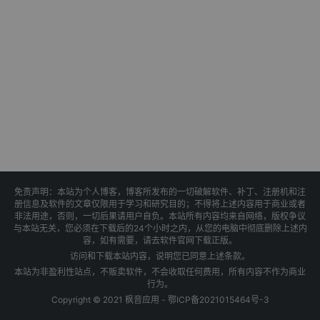
免责声明：本站为个人博客，博客所发布的一切破解软件、补丁、注册机和注
册信息及软件的文章仅限用于学习和研究目的；不得将上述内容用于商业或者
非法用途，否则，一切后果请用户自负。本站所有内容均来自网络，版权争议
与本站无关，您必须在下载后的24个小时之内，从您的电脑中彻底删除上述内
容，如有需要，请去软件官网下载正版。
访问和下载本站内容，说明您已同意上述条款。
本站为非盈利性站点，不贩卖软件，不会收取任何费用，所有内容不作为商业
行为。
Copyright © 2021 枫音应用 -
鄂ICP备2021015464号-3