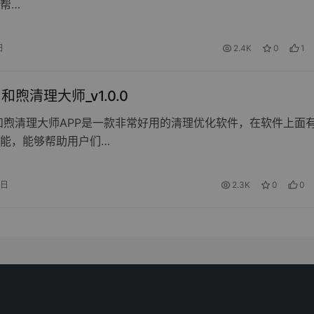
帮…
日
2.4K
0
1
d 和煦清理大师_v1.0.0
和煦清理大师APP是一款非常好用的清理优化软件，在软件上面
能，能够帮助用户们…
2日
2.3K
0
0