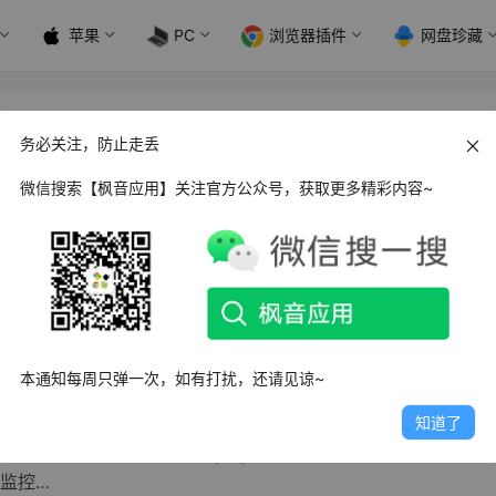
苹果
PC
浏览器插件
网盘珍藏
务必关注，防止走丢
微信搜索【枫音应用】关注官方公众号，获取更多精彩内容~
d 雷电清理_v1.0.1
常使用安卓手机的过程中，我们总会遇到各种困扰：存储空间被
手机变得卡顿发热，后…
日
3.2K
0
0
本通知每周只弹一次，如有打扰，还请见谅~
d Charging Master 充电自动化大师_v5.33.32
知道了
电自动化大师免费版(Charging Master)是一款可以帮助用户
监控…