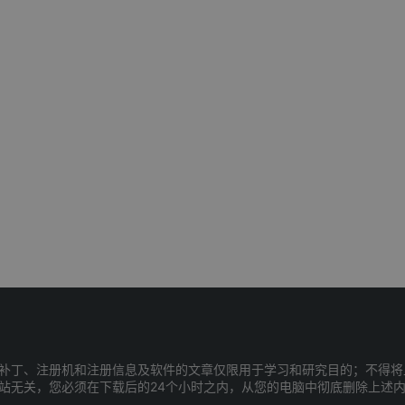
补丁、注册机和注册信息及软件的文章仅限用于学习和研究目的；不得将
站无关，您必须在下载后的24个小时之内，从您的电脑中彻底删除上述