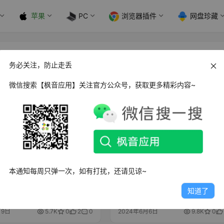
苹果
PC
浏览器插件
网盘珍藏
务必关注，防止走丢
微信搜索【枫音应用】关注官方公众号，获取更多精彩内容~
Mac应用
本通知每周只弹一次，如有打扰，还请见谅~
360AI浏览器
Windows+Mac 万能嗅探_v1.
知道了
绿色便携版 可抓视频号
月9日
5.7K
0
2
0
2024年6月6日
9.8K
0