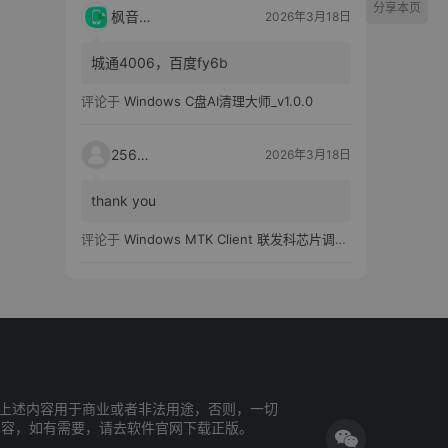
分享本页
枫音应用
2026年3月18日
城通4006，百度fy6b
评论于
Windows C盘AI清理大师_v1.0.0
25651
2026年3月18日
thank you
评论于
Windows MTK Client 联发科芯片调试工具_v2.01 汉化版
上述内容用于商业或者非法用途，否则，一切
内容，如有需要，请去软件官网下载正版。