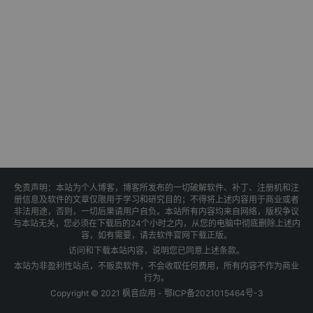
免责声明：本站为个人博客，博客所发布的一切破解软件、补丁、注册机和注
册信息及软件的文章仅限用于学习和研究目的；不得将上述内容用于商业或者
非法用途，否则，一切后果请用户自负。本站所有内容均来自网络，版权争议
与本站无关，您必须在下载后的24个小时之内，从您的电脑中彻底删除上述内
容，如有需要，请去软件官网下载正版。
访问和下载本站内容，说明您已同意上述条款。
本站为非盈利性站点，不贩卖软件，不会收取任何费用，所有内容不作为商业
行为。
Copyright © 2021 枫音应用 -
鄂ICP备2021015464号-3