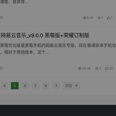
速度、音高等…
2日
6.0K
1
1
id 网易云音乐_v9.0.0 黑莓版+荣耀订制版
黑莓优化版是黑莓手机的网易云音乐专版，现在普通安卓手机也
，相对于其他版本，这个…
5日
30.4K
0
25
4
5
6
7
8