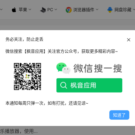
苹果
PC
浏览器插件
网盘珍藏
务必关注，防止走丢
微信搜索【枫音应用】关注官方公众号，获取更多精彩内容~
d+Windows Miru 开源盒子_v1.8.1
一款集合影音、漫画、小说为一体的TVBOX盒子，整体的作用类似
，不管是影视、小说…
日
10.4K
1
7
本通知每周只弹一次，如有打扰，还请见谅~
d KX Music 均衡器音乐播放器_v2.4.5 专业版
知道了
sic不仅是一款专业音乐播放器，还是一个均衡器，专为音乐发烧友
乐播放器，使用…