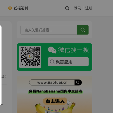
线报福利
登录
注册
而，
0
一。