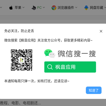
苹果
PC
浏览器插件
网盘珍藏
务必关注，防止走丢
微信搜索【枫音应用】关注官方公众号，获取更多精彩内容~
s GitHub Releases 批量下载器
一名开发者或开源爱好者，GitHub 是我们不可或缺的工具。然
增多，手动下载…
日
5.5K
0
1
本通知每周只弹一次，如有打扰，还请见谅~
ws 视频解析工具_v1 绿色便携版
知道了
联网时代，视频内容已经成为我们获取信息和娱乐的重要方式之
教程、电影、电视剧还…