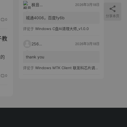
枫音应用
2026年3月18日
分享本页
城通4006，百度fy6b
0
评论于
Windows C盘AI清理大师_v1.0.0
电子教
25651
2026年3月18日
办的
thank you
评论于
Windows MTK Client 联发科芯片调试工具_v2.01 汉化版
0