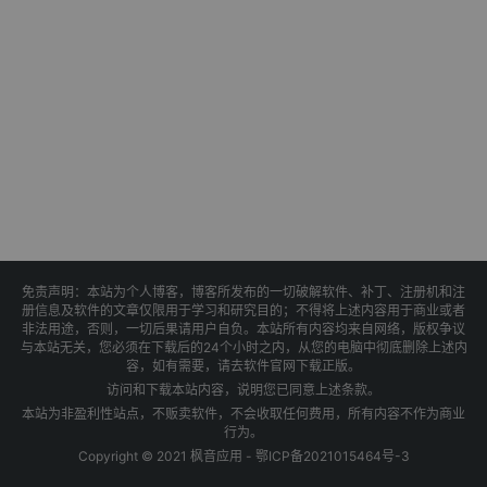
免责声明：本站为个人博客，博客所发布的一切破解软件、补丁、注册机和注
册信息及软件的文章仅限用于学习和研究目的；不得将上述内容用于商业或者
非法用途，否则，一切后果请用户自负。本站所有内容均来自网络，版权争议
与本站无关，您必须在下载后的24个小时之内，从您的电脑中彻底删除上述内
容，如有需要，请去软件官网下载正版。
访问和下载本站内容，说明您已同意上述条款。
本站为非盈利性站点，不贩卖软件，不会收取任何费用，所有内容不作为商业
行为。
Copyright © 2021 枫音应用 -
鄂ICP备2021015464号-3