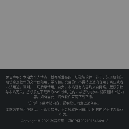
免责声明：本站为个人博客，博客所发布的一切破解软件、补丁、注册机和注
册信息及软件的文章仅限用于学习和研究目的；不得将上述内容用于商业或者
非法用途，否则，一切后果请用户自负。本站所有内容均来自网络，版权争议
与本站无关，您必须在下载后的24个小时之内，从您的电脑中彻底删除上述内
容，如有需要，请去软件官网下载正版。
访问和下载本站内容，说明您已同意上述条款。
本站为非盈利性站点，不贩卖软件，不会收取任何费用，所有内容不作为商业
行为。
Copyright © 2021 枫音应用 -
鄂ICP备2021015464号-3