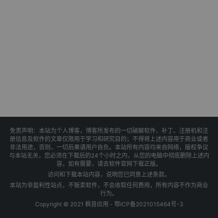
免责声明：本站为个人博客，博客所发布的一切破解软件、补丁、注册机和注
册信息及软件的文章仅限用于学习和研究目的；不得将上述内容用于商业或者
非法用途，否则，一切后果请用户自负。本站所有内容均来自网络，版权争议
与本站无关，您必须在下载后的24个小时之内，从您的电脑中彻底删除上述内
容，如有需要，请去软件官网下载正版。
访问和下载本站内容，说明您已同意上述条款。
本站为非盈利性站点，不贩卖软件，不会收取任何费用，所有内容不作为商业
行为。
Copyright © 2021 枫音应用 -
鄂ICP备2021015464号-3