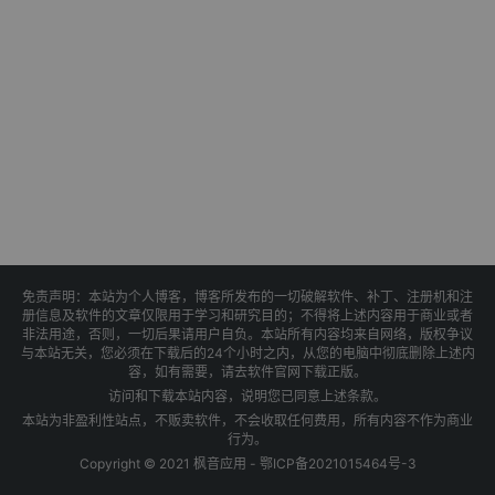
免责声明：本站为个人博客，博客所发布的一切破解软件、补丁、注册机和注
册信息及软件的文章仅限用于学习和研究目的；不得将上述内容用于商业或者
非法用途，否则，一切后果请用户自负。本站所有内容均来自网络，版权争议
与本站无关，您必须在下载后的24个小时之内，从您的电脑中彻底删除上述内
容，如有需要，请去软件官网下载正版。
访问和下载本站内容，说明您已同意上述条款。
本站为非盈利性站点，不贩卖软件，不会收取任何费用，所有内容不作为商业
行为。
Copyright © 2021 枫音应用 -
鄂ICP备2021015464号-3