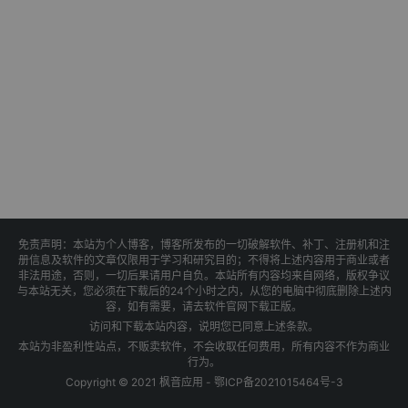
免责声明：本站为个人博客，博客所发布的一切破解软件、补丁、注册机和注
册信息及软件的文章仅限用于学习和研究目的；不得将上述内容用于商业或者
非法用途，否则，一切后果请用户自负。本站所有内容均来自网络，版权争议
与本站无关，您必须在下载后的24个小时之内，从您的电脑中彻底删除上述内
容，如有需要，请去软件官网下载正版。
访问和下载本站内容，说明您已同意上述条款。
本站为非盈利性站点，不贩卖软件，不会收取任何费用，所有内容不作为商业
行为。
Copyright © 2021 枫音应用 -
鄂ICP备2021015464号-3