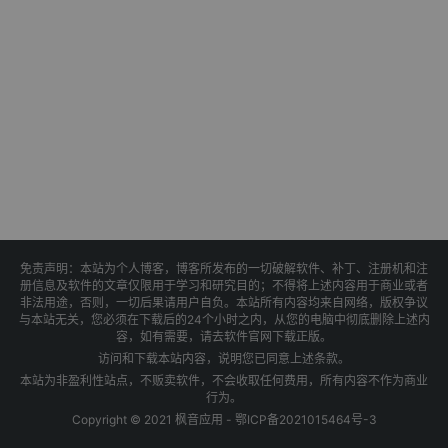
免责声明：本站为个人博客，博客所发布的一切破解软件、补丁、注册机和注
册信息及软件的文章仅限用于学习和研究目的；不得将上述内容用于商业或者
非法用途，否则，一切后果请用户自负。本站所有内容均来自网络，版权争议
与本站无关，您必须在下载后的24个小时之内，从您的电脑中彻底删除上述内
容，如有需要，请去软件官网下载正版。
访问和下载本站内容，说明您已同意上述条款。
本站为非盈利性站点，不贩卖软件，不会收取任何费用，所有内容不作为商业
行为。
Copyright © 2021 枫音应用 -
鄂ICP备2021015464号-3