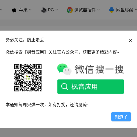
苹果
PC
浏览器插件
网盘珍藏
务必关注，防止走丢
微信搜索【枫音应用】关注官方公众号，获取更多精彩内容~
ws 字幕遮挡器_v1.0 绿色便携版
字幕遮挡器是一款视频字幕管理应用，功能就是遮挡视频上方的
频专用神器，一键设置…
1日
3.3K
0
0
本通知每周只弹一次，如有打扰，还请见谅~
知道了