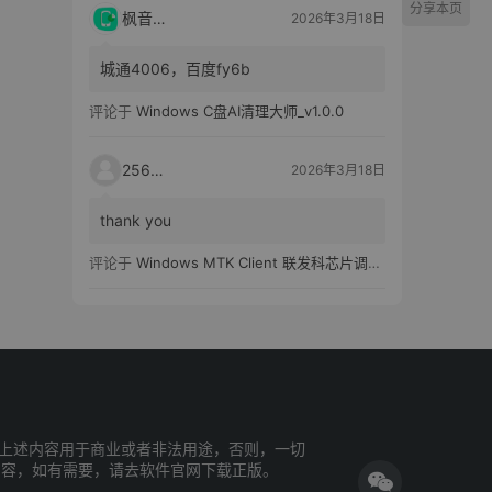
分享本页
枫音应用
2026年3月18日
城通4006，百度fy6b
评论于
Windows C盘AI清理大师_v1.0.0
25651
2026年3月18日
thank you
评论于
Windows MTK Client 联发科芯片调试工具_v2.01 汉化版
上述内容用于商业或者非法用途，否则，一切
内容，如有需要，请去软件官网下载正版。