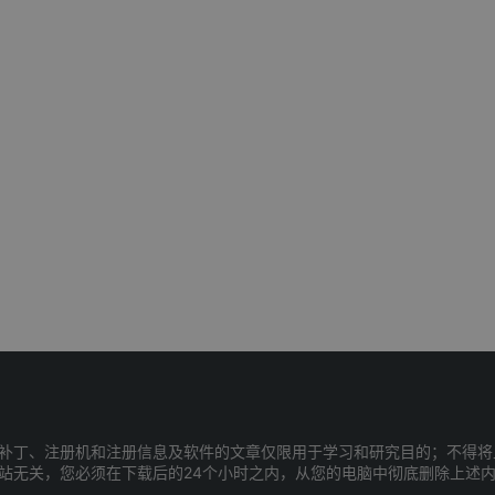
补丁、注册机和注册信息及软件的文章仅限用于学习和研究目的；不得将
站无关，您必须在下载后的24个小时之内，从您的电脑中彻底删除上述