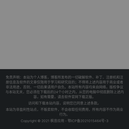
免责声明：本站为个人博客，博客所发布的一切破解软件、补丁、注册机和注
册信息及软件的文章仅限用于学习和研究目的；不得将上述内容用于商业或者
非法用途，否则，一切后果请用户自负。本站所有内容均来自网络，版权争议
与本站无关，您必须在下载后的24个小时之内，从您的电脑中彻底删除上述内
容，如有需要，请去软件官网下载正版。
访问和下载本站内容，说明您已同意上述条款。
本站为非盈利性站点，不贩卖软件，不会收取任何费用，所有内容不作为商业
行为。
Copyright © 2021 枫音应用 -
鄂ICP备2021015464号-3