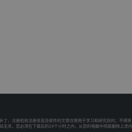
补丁、注册机和注册信息及软件的文章仅限用于学习和研究目的；不得将
站无关，您必须在下载后的24个小时之内，从您的电脑中彻底删除上述