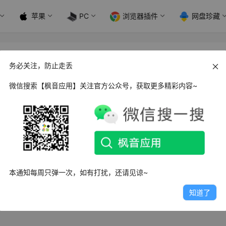
苹果
PC
浏览器插件
网盘珍藏
务必关注，防止走丢
微信搜索【枫音应用】关注官方公众号，获取更多精彩内容~
d 安兔兔评测_v10.0.9
安兔兔评测一般又称安兔兔、AnTuTu，一款专业、好用的手机性
全面评估手机性能…
0日
2.0K
0
0
本通知每周只弹一次，如有打扰，还请见谅~
知道了