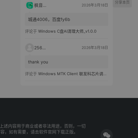
分享本页
枫音应用
2026年3月18日
城通4006，百度fy6b
评论于
Windows C盘AI清理大师_v1.0.0
25651
2026年3月18日
thank you
评论于
Windows MTK Client 联发科芯片调试工具_v2.01 汉化版
上述内容用于商业或者非法用途，否则，一切
内容，如有需要，请去软件官网下载正版。