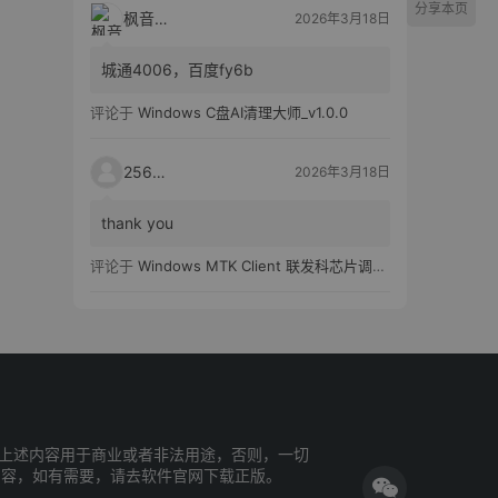
分享本页
枫音应用
2026年3月18日
城通4006，百度fy6b
评论于
Windows C盘AI清理大师_v1.0.0
25651
2026年3月18日
thank you
评论于
Windows MTK Client 联发科芯片调试工具_v2.01 汉化版
上述内容用于商业或者非法用途，否则，一切
内容，如有需要，请去软件官网下载正版。