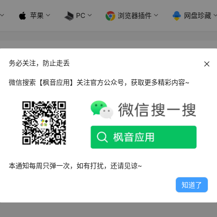
苹果
PC
浏览器插件
网盘珍藏
务必关注，防止走丢
微信搜索【枫音应用】关注官方公众号，获取更多精彩内容~
ws 快易搜题_v1 便携版
一款OCR识别搜索搜题工具，通过软件可对题目内容进行识别
答案，帮助用户解决遇…
1日
5.1K
1
1
本通知每周只弹一次，如有打扰，还请见谅~
知道了