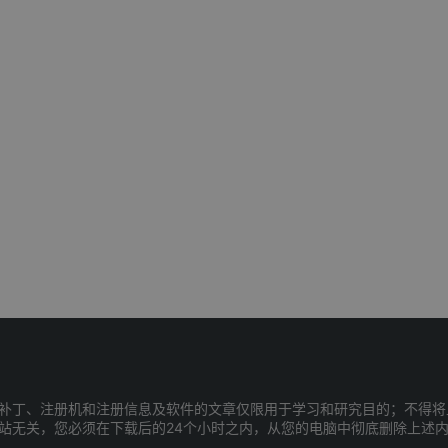
补丁、注册机和注册信息及软件的文章仅限用于学习和研究目的；不得将
站无关，您必须在下载后的24个小时之内，从您的电脑中彻底删除上述