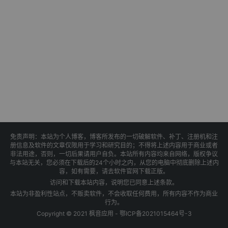
免责声明：本站为个人博客，博客所发布的一切破解软件、补丁、注册机和注
册信息及软件的文章仅限用于学习和研究目的；不得将上述内容用于商业或者
非法用途，否则，一切后果请用户自负。本站所有内容均来自网络，版权争议
与本站无关，您必须在下载后的24个小时之内，从您的电脑中彻底删除上述内
容，如有需要，请去软件官网下载正版。
访问和下载本站内容，说明您已同意上述条款。
本站为非盈利性站点，不贩卖软件，不会收取任何费用，所有内容不作为商业
行为。
Copyright © 2021 枫音应用 -
鄂ICP备2021015464号-3