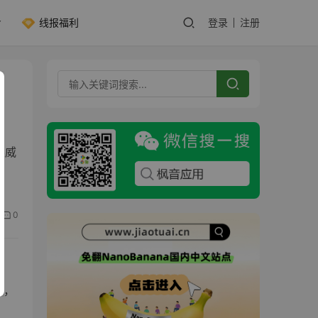
线报福利
登录
注册
奥威
0
材，