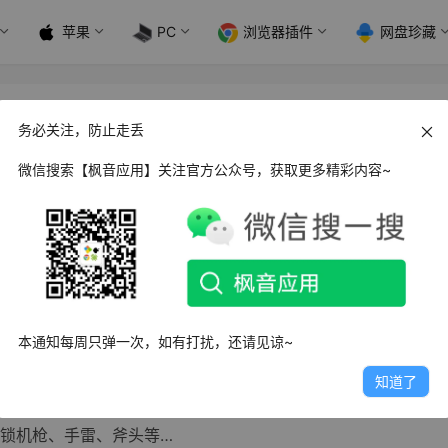
苹果
PC
浏览器插件
网盘珍藏
务必关注，防止走丢
微信搜索【枫音应用】关注官方公众号，获取更多精彩内容~
id 矢量跑酷无限金币版v1.2.1
Vector 是由Nekki制作的一款跑酷游戏。游戏的灵感来源于乔治
乌托邦小…
日
2.8K
0
2
本通知每周只弹一次，如有打扰，还请见谅~
d 火柴人模拟沙盒v0.8.0.6
知道了
沙盒 是一款画面简约的沙盒自由冒险手游，游戏与火柴人为题
锁机枪、手雷、斧头等…