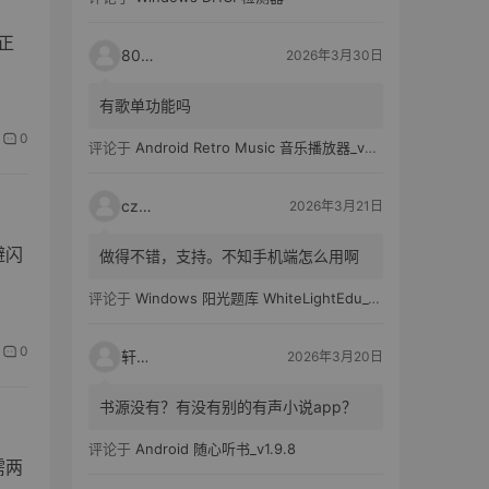
正
80521
2026年3月30日
有歌单功能吗
0
评论于
Android Retro Music 音乐播放器_v6.6.0
czh7
2026年3月21日
避闪
做得不错，支持。不知手机端怎么用啊
评论于
Windows 阳光题库 WhiteLightEdu_v2.0.0
0
轩爸
2026年3月20日
书源没有？有没有别的有声小说app？
评论于
Android 随心听书_v1.9.8
需两