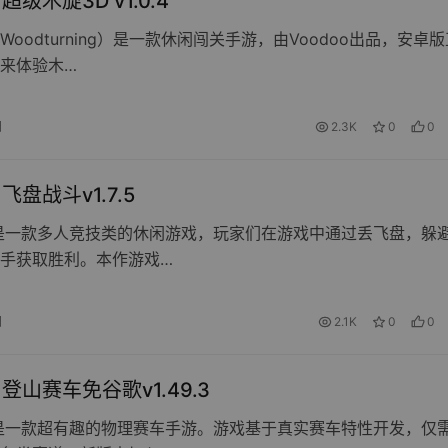
d 超级木旋3D v1.0.4
oodturning）是一款休闲闯关手游，由Voodoo出品，安卓版
来体验木…
日
2.3K
0
0
d 飞盘战斗v1.7.5
是一款多人竞技类的休闲游戏，玩家们在游戏中通过丢飞盘，躲
手获取胜利。本作游戏…
日
2.1K
0
0
d 登山赛车免谷歌v1.49.3
是一款超有趣的物理赛车手游。游戏基于真实赛车特性开发，仅