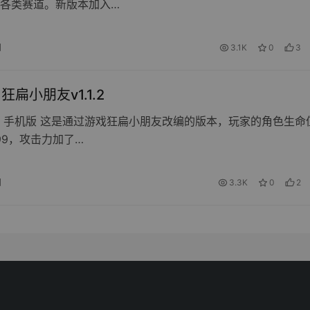
各类赛道。新版本加入…
日
3.1K
0
3
d 狂扁小朋友v1.1.2
 手机版 这是通过游戏狂扁小朋友改编的版本，玩家的角色生命
999，攻击力加了…
日
3.3K
0
2