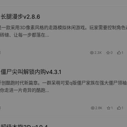
d 长腿漫步v2.8.6
是一款采用3D像素风格的走路模拟休闲游戏。玩家需要控制角色
砖缝、让每一步都落在…
日
2.3K
0
1
id 僵尸尖叫解锁内购v4.3.1
开创酷跑时代新篇章。一群呆萌可爱q版僵尸家族在强大僵尸领袖
你走进一片奇异的酷跑…
日
2.8K
1
1