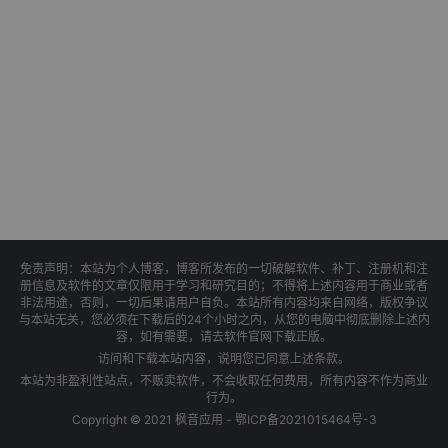
免责声明：本站为个人博客，博客所发布的一切破解软件、补丁、注册机和注
册信息及软件的文章仅限用于学习和研究目的；不得将上述内容用于商业或者
非法用途，否则，一切后果请用户自负。本站所有内容均来自网络，版权争议
与本站无关，您必须在下载后的24个小时之内，从您的电脑中彻底删除上述内
容，如有需要，请去软件官网下载正版。
访问和下载本站内容，说明您已同意上述条款。
本站为非盈利性站点，不贩卖软件，不会收取任何费用，所有内容不作为商业
行为。
Copyright © 2021 枫音应用 -
鄂ICP备2021015464号-3