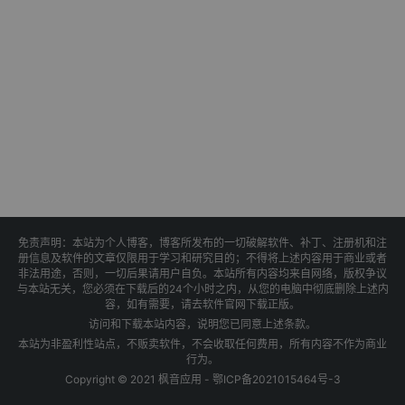
免责声明：本站为个人博客，博客所发布的一切破解软件、补丁、注册机和注
册信息及软件的文章仅限用于学习和研究目的；不得将上述内容用于商业或者
非法用途，否则，一切后果请用户自负。本站所有内容均来自网络，版权争议
与本站无关，您必须在下载后的24个小时之内，从您的电脑中彻底删除上述内
容，如有需要，请去软件官网下载正版。
访问和下载本站内容，说明您已同意上述条款。
本站为非盈利性站点，不贩卖软件，不会收取任何费用，所有内容不作为商业
行为。
Copyright © 2021 枫音应用 -
鄂ICP备2021015464号-3