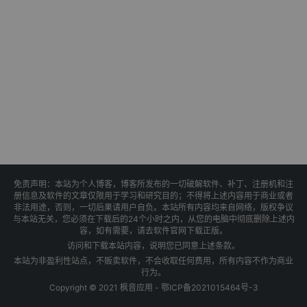
免责声明：本站为个人博客，博客所发布的一切破解软件、补丁、注册机和注
册信息及软件的文章仅限用于学习和研究目的；不得将上述内容用于商业或者
非法用途，否则，一切后果请用户自负。本站所有内容均来自网络，版权争议
与本站无关，您必须在下载后的24个小时之内，从您的电脑中彻底删除上述内
容，如有需要，请去软件官网下载正版。
访问和下载本站内容，说明您已同意上述条款。
本站为非盈利性站点，不贩卖软件，不会收取任何费用，所有内容不作为商业
行为。
Copyright © 2021 枫音应用 -
鄂ICP备2021015464号-3