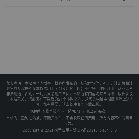
免责声明：本站为个人博客，博客所发布的一切破解软件、补丁、注册机和注
册信息及软件的文章仅限用于学习和研究目的；不得将上述内容用于商业或者
非法用途，否则，一切后果请用户自负。本站所有内容均来自网络，版权争议
与本站无关，您必须在下载后的24个小时之内，从您的电脑中彻底删除上述内
容，如有需要，请去软件官网下载正版。
访问和下载本站内容，说明您已同意上述条款。
本站为非盈利性站点，不贩卖软件，不会收取任何费用，所有内容不作为商业
行为。
Copyright © 2021 枫音应用 -
鄂ICP备2021015464号-3