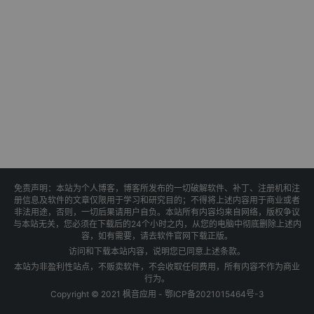
免责声明：本站为个人博客，博客所发布的一切破解软件、补丁、注册机和注
册信息及软件的文章仅限用于学习和研究目的；不得将上述内容用于商业或者
非法用途，否则，一切后果请用户自负。本站所有内容均来自网络，版权争议
与本站无关，您必须在下载后的24个小时之内，从您的电脑中彻底删除上述内
容，如有需要，请去软件官网下载正版。
访问和下载本站内容，说明您已同意上述条款。
本站为非盈利性站点，不贩卖软件，不会收取任何费用，所有内容不作为商业
行为。
Copyright © 2021 枫音应用 -
鄂ICP备2021015464号-3