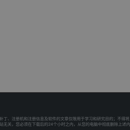
补丁、注册机和注册信息及软件的文章仅限用于学习和研究目的；不得将
站无关，您必须在下载后的24个小时之内，从您的电脑中彻底删除上述