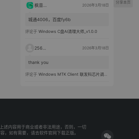
分享本页
枫音应用
2026年3月18日
城通4006，百度fy6b
评论于
Windows C盘AI清理大师_v1.0.0
25651
2026年3月18日
thank you
评论于
Windows MTK Client 联发科芯片调试工具_v2.01 汉化版
上述内容用于商业或者非法用途，否则，一切
内容，如有需要，请去软件官网下载正版。