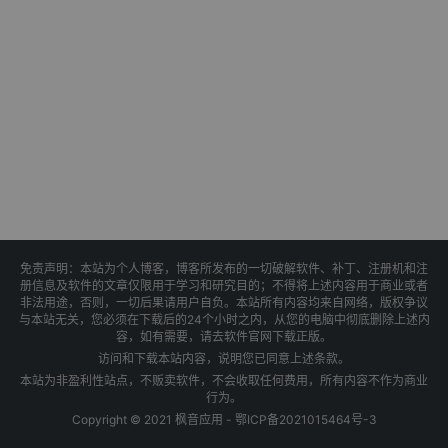
免责声明：本站为个人博客，博客所发布的一切破解软件、补丁、注册机和注
册信息及软件的文章仅限用于学习和研究目的；不得将上述内容用于商业或者
非法用途，否则，一切后果请用户自负。本站所有内容均来自网络，版权争议
与本站无关，您必须在下载后的24个小时之内，从您的电脑中彻底删除上述内
容，如有需要，请去软件官网下载正版。
访问和下载本站内容，说明您已同意上述条款。
本站为非盈利性站点，不贩卖软件，不会收取任何费用，所有内容不作为商业
行为。
Copyright © 2021 枫音应用 -
鄂ICP备2021015464号-3