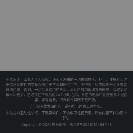
免责声明：本站为个人博客，博客所发布的一切破解软件、补丁、注册机和注
册信息及软件的文章仅限用于学习和研究目的；不得将上述内容用于商业或者
非法用途，否则，一切后果请用户自负。本站所有内容均来自网络，版权争议
与本站无关，您必须在下载后的24个小时之内，从您的电脑中彻底删除上述内
容，如有需要，请去软件官网下载正版。
访问和下载本站内容，说明您已同意上述条款。
本站为非盈利性站点，不贩卖软件，不会收取任何费用，所有内容不作为商业
行为。
Copyright © 2021 枫音应用 -
鄂ICP备2021015464号-3