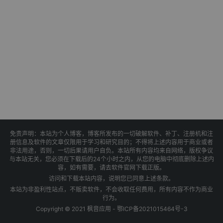
免责声明：本站为个人博客，博客所发布的一切破解软件、补丁、注册机和注
册信息及软件的文章仅限用于学习和研究目的；不得将上述内容用于商业或者
非法用途，否则，一切后果请用户自负。本站所有内容均来自网络，版权争议
与本站无关，您必须在下载后的24个小时之内，从您的电脑中彻底删除上述内
容，如有需要，请去软件官网下载正版。
访问和下载本站内容，说明您已同意上述条款。
本站为非盈利性站点，不贩卖软件，不会收取任何费用，所有内容不作为商业
行为。
Copyright © 2021 枫音应用 -
鄂ICP备2021015464号-3