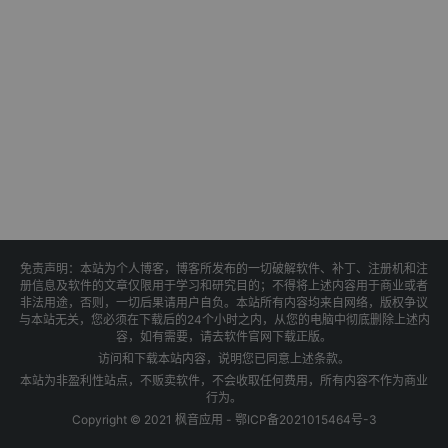
免责声明：本站为个人博客，博客所发布的一切破解软件、补丁、注册机和注
册信息及软件的文章仅限用于学习和研究目的；不得将上述内容用于商业或者
非法用途，否则，一切后果请用户自负。本站所有内容均来自网络，版权争议
与本站无关，您必须在下载后的24个小时之内，从您的电脑中彻底删除上述内
容，如有需要，请去软件官网下载正版。
访问和下载本站内容，说明您已同意上述条款。
本站为非盈利性站点，不贩卖软件，不会收取任何费用，所有内容不作为商业
行为。
Copyright © 2021 枫音应用 -
鄂ICP备2021015464号-3