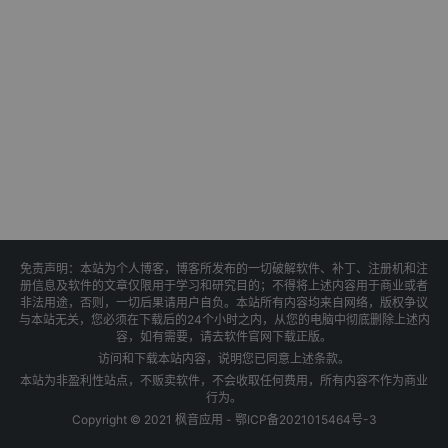
免责声明：本站为个人博客，博客所发布的一切破解软件、补丁、注册机和注
册信息及软件的文章仅限用于学习和研究目的；不得将上述内容用于商业或者
非法用途，否则，一切后果请用户自负。本站所有内容均来自网络，版权争议
与本站无关，您必须在下载后的24个小时之内，从您的电脑中彻底删除上述内
容，如有需要，请去软件官网下载正版。
访问和下载本站内容，说明您已同意上述条款。
本站为非盈利性站点，不贩卖软件，不会收取任何费用，所有内容不作为商业
行为。
Copyright © 2021 枫音应用 -
鄂ICP备2021015464号-3