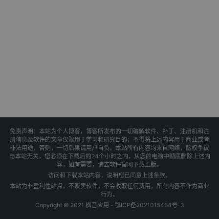
免责声明：本站为个人博客，博客所发布的一切破解软件、补丁、注册机和注
册信息及软件的文章仅限用于学习和研究目的；不得将上述内容用于商业或者
非法用途，否则，一切后果请用户自负。本站所有内容均来自网络，版权争议
与本站无关，您必须在下载后的24个小时之内，从您的电脑中彻底删除上述内
容，如有需要，请去软件官网下载正版。
访问和下载本站内容，说明您已同意上述条款。
本站为非盈利性站点，不贩卖软件，不会收取任何费用，所有内容不作为商业
行为。
Copyright © 2021 枫音应用 -
鄂ICP备2021015464号-3