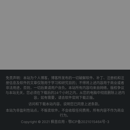
免责声明：本站为个人博客，博客所发布的一切破解软件、补丁、注册机和注
册信息及软件的文章仅限用于学习和研究目的；不得将上述内容用于商业或者
非法用途，否则，一切后果请用户自负。本站所有内容均来自网络，版权争议
与本站无关，您必须在下载后的24个小时之内，从您的电脑中彻底删除上述内
容，如有需要，请去软件官网下载正版。
访问和下载本站内容，说明您已同意上述条款。
本站为非盈利性站点，不贩卖软件，不会收取任何费用，所有内容不作为商业
行为。
Copyright © 2021 枫音应用 -
鄂ICP备2021015464号-3