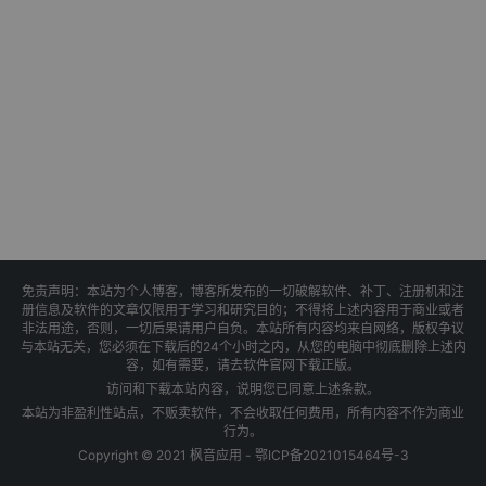
免责声明：本站为个人博客，博客所发布的一切破解软件、补丁、注册机和注
册信息及软件的文章仅限用于学习和研究目的；不得将上述内容用于商业或者
非法用途，否则，一切后果请用户自负。本站所有内容均来自网络，版权争议
与本站无关，您必须在下载后的24个小时之内，从您的电脑中彻底删除上述内
容，如有需要，请去软件官网下载正版。
访问和下载本站内容，说明您已同意上述条款。
本站为非盈利性站点，不贩卖软件，不会收取任何费用，所有内容不作为商业
行为。
Copyright © 2021 枫音应用 -
鄂ICP备2021015464号-3