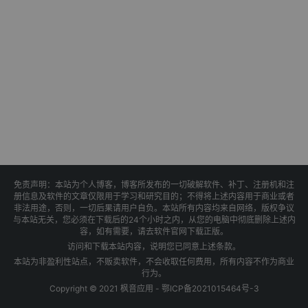
免责声明：本站为个人博客，博客所发布的一切破解软件、补丁、注册机和注
册信息及软件的文章仅限用于学习和研究目的；不得将上述内容用于商业或者
非法用途，否则，一切后果请用户自负。本站所有内容均来自网络，版权争议
与本站无关，您必须在下载后的24个小时之内，从您的电脑中彻底删除上述内
容，如有需要，请去软件官网下载正版。
访问和下载本站内容，说明您已同意上述条款。
本站为非盈利性站点，不贩卖软件，不会收取任何费用，所有内容不作为商业
行为。
Copyright © 2021 枫音应用 -
鄂ICP备2021015464号-3