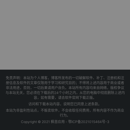
免责声明：本站为个人博客，博客所发布的一切破解软件、补丁、注册机和注
册信息及软件的文章仅限用于学习和研究目的；不得将上述内容用于商业或者
非法用途，否则，一切后果请用户自负。本站所有内容均来自网络，版权争议
与本站无关，您必须在下载后的24个小时之内，从您的电脑中彻底删除上述内
容，如有需要，请去软件官网下载正版。
访问和下载本站内容，说明您已同意上述条款。
本站为非盈利性站点，不贩卖软件，不会收取任何费用，所有内容不作为商业
行为。
Copyright © 2021 枫音应用 -
鄂ICP备2021015464号-3