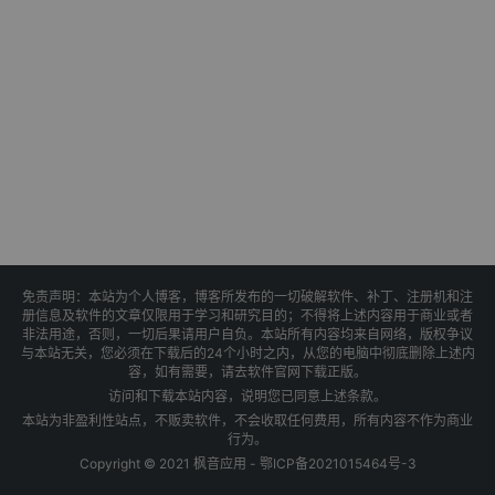
免责声明：本站为个人博客，博客所发布的一切破解软件、补丁、注册机和注
册信息及软件的文章仅限用于学习和研究目的；不得将上述内容用于商业或者
非法用途，否则，一切后果请用户自负。本站所有内容均来自网络，版权争议
与本站无关，您必须在下载后的24个小时之内，从您的电脑中彻底删除上述内
容，如有需要，请去软件官网下载正版。
访问和下载本站内容，说明您已同意上述条款。
本站为非盈利性站点，不贩卖软件，不会收取任何费用，所有内容不作为商业
行为。
Copyright © 2021 枫音应用 -
鄂ICP备2021015464号-3