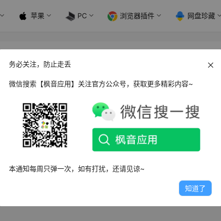
苹果
PC
浏览器插件
网盘珍藏
务必关注，防止走丢
微信搜索【枫音应用】关注官方公众号，获取更多精彩内容~
d 30天健身挑战_v2.0.10 绿化版
30天健身挑战APP是一款充满活力和激励的安卓健身应用，旨在
天的锻炼挑战，塑…
4日
2.1K
0
0
本通知每周只弹一次，如有打扰，还请见谅~
知道了