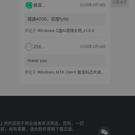
分享本页
枫音应用
2026年3月18日
城通4006，百度fy6b
评论于
Windows C盘AI清理大师_v1.0.0
25651
2026年3月18日
thank you
评论于
Windows MTK Client 联发科芯片调试工具_v2.01 汉化版
上述内容用于商业或者非法用途，否则，一切
内容，如有需要，请去软件官网下载正版。