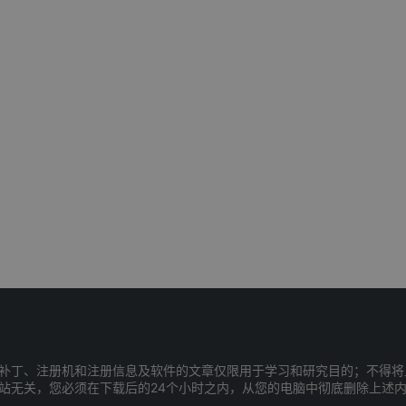
补丁、注册机和注册信息及软件的文章仅限用于学习和研究目的；不得将
站无关，您必须在下载后的24个小时之内，从您的电脑中彻底删除上述