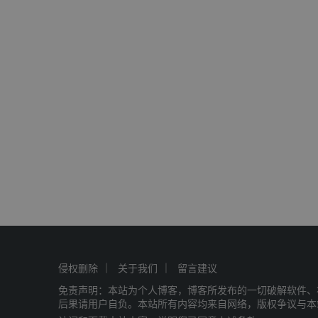
侵权删除
关于我们
留言建议
免责声明：本站为个人博客，博客所发布的一切破解软件、
后果请用户自负。本站所有内容均来自网络，版权争议与本