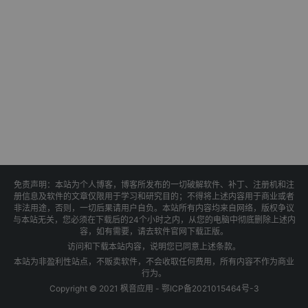
免责声明：本站为个人博客，博客所发布的一切破解软件、补丁、注册机和注
册信息及软件的文章仅限用于学习和研究目的；不得将上述内容用于商业或者
非法用途，否则，一切后果请用户自负。本站所有内容均来自网络，版权争议
与本站无关，您必须在下载后的24个小时之内，从您的电脑中彻底删除上述内
容，如有需要，请去软件官网下载正版。
访问和下载本站内容，说明您已同意上述条款。
本站为非盈利性站点，不贩卖软件，不会收取任何费用，所有内容不作为商业
行为。
Copyright © 2021 枫音应用 -
鄂ICP备2021015464号-3