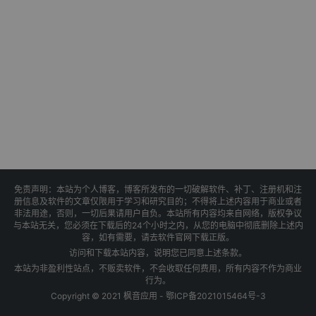
免责声明：本站为个人博客，博客所发布的一切破解软件、补丁、注册机和注
册信息及软件的文章仅限用于学习和研究目的；不得将上述内容用于商业或者
非法用途，否则，一切后果请用户自负。本站所有内容均来自网络，版权争议
与本站无关，您必须在下载后的24个小时之内，从您的电脑中彻底删除上述内
容，如有需要，请去软件官网下载正版。
访问和下载本站内容，说明您已同意上述条款。
本站为非盈利性站点，不贩卖软件，不会收取任何费用，所有内容不作为商业
行为。
Copyright © 2021 枫音应用 -
鄂ICP备2021015464号-3