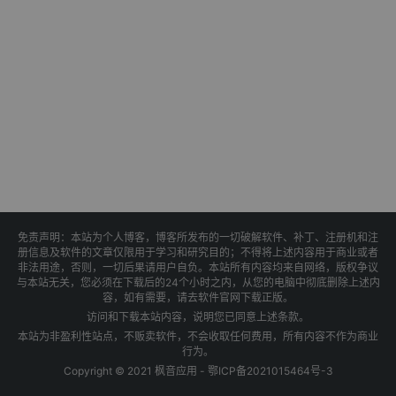
免责声明：本站为个人博客，博客所发布的一切破解软件、补丁、注册机和注
册信息及软件的文章仅限用于学习和研究目的；不得将上述内容用于商业或者
非法用途，否则，一切后果请用户自负。本站所有内容均来自网络，版权争议
与本站无关，您必须在下载后的24个小时之内，从您的电脑中彻底删除上述内
容，如有需要，请去软件官网下载正版。
访问和下载本站内容，说明您已同意上述条款。
本站为非盈利性站点，不贩卖软件，不会收取任何费用，所有内容不作为商业
行为。
Copyright © 2021 枫音应用 -
鄂ICP备2021015464号-3