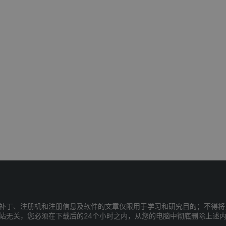
补丁、注册机和注册信息及软件的文章仅限用于学习和研究目的；不得将
站无关，您必须在下载后的24个小时之内，从您的电脑中彻底删除上述