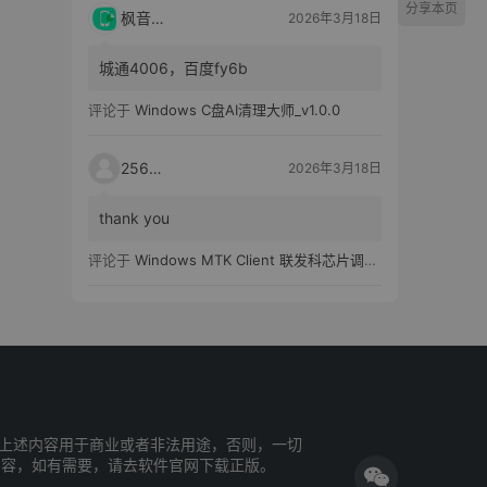
分享本页
枫音应用
2026年3月18日
城通4006，百度fy6b
评论于
Windows C盘AI清理大师_v1.0.0
25651
2026年3月18日
thank you
评论于
Windows MTK Client 联发科芯片调试工具_v2.01 汉化版
上述内容用于商业或者非法用途，否则，一切
内容，如有需要，请去软件官网下载正版。