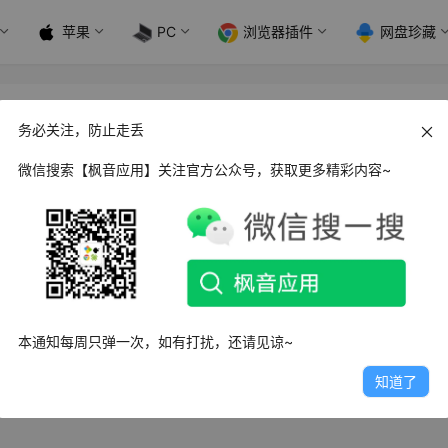
苹果
PC
浏览器插件
网盘珍藏
务必关注，防止走丢
微信搜索【枫音应用】关注官方公众号，获取更多精彩内容~
s Album Player 无损音乐播放器_v2.114
Album Player（专辑播放器）是俄罗斯程序员安东诺夫写的一个
这个软件…
6日
4.0K
0
1
本通知每周只弹一次，如有打扰，还请见谅~
知道了