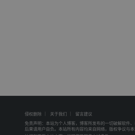
侵权删除
关于我们
留言建议
免责声明：本站为个人博客，博客所发布的一切破解软件、
后果请用户自负。本站所有内容均来自网络，版权争议与本