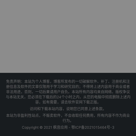
免责声明：本站为个人博客，博客所发布的一切破解软件、补丁、注册机和注
册信息及软件的文章仅限用于学习和研究目的；不得将上述内容用于商业或者
非法用途，否则，一切后果请用户自负。本站所有内容均来自网络，版权争议
与本站无关，您必须在下载后的24个小时之内，从您的电脑中彻底删除上述内
容，如有需要，请去软件官网下载正版。
访问和下载本站内容，说明您已同意上述条款。
本站为非盈利性站点，不贩卖软件，不会收取任何费用，所有内容不作为商业
行为。
Copyright © 2021 枫音应用 -
鄂ICP备2021015464号-3