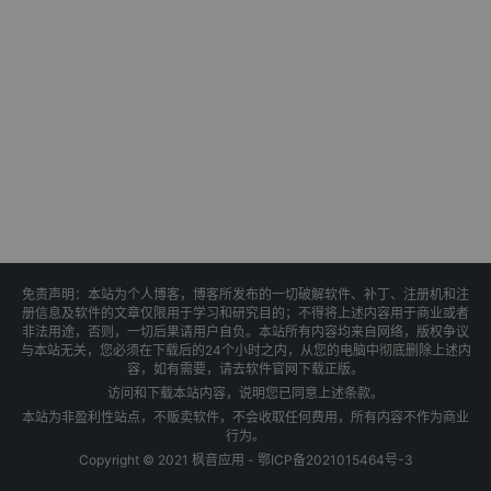
免责声明：本站为个人博客，博客所发布的一切破解软件、补丁、注册机和注
册信息及软件的文章仅限用于学习和研究目的；不得将上述内容用于商业或者
非法用途，否则，一切后果请用户自负。本站所有内容均来自网络，版权争议
与本站无关，您必须在下载后的24个小时之内，从您的电脑中彻底删除上述内
容，如有需要，请去软件官网下载正版。
访问和下载本站内容，说明您已同意上述条款。
本站为非盈利性站点，不贩卖软件，不会收取任何费用，所有内容不作为商业
行为。
Copyright © 2021 枫音应用 -
鄂ICP备2021015464号-3