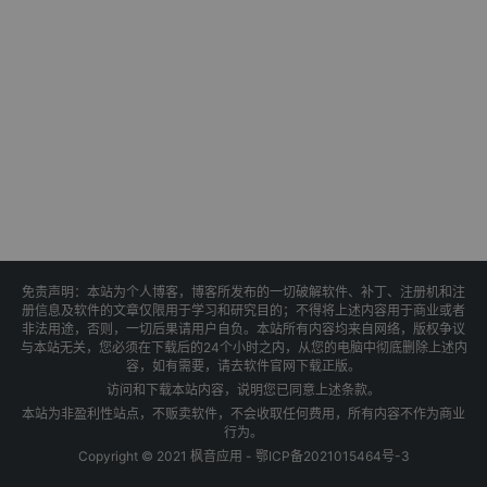
免责声明：本站为个人博客，博客所发布的一切破解软件、补丁、注册机和注
册信息及软件的文章仅限用于学习和研究目的；不得将上述内容用于商业或者
非法用途，否则，一切后果请用户自负。本站所有内容均来自网络，版权争议
与本站无关，您必须在下载后的24个小时之内，从您的电脑中彻底删除上述内
容，如有需要，请去软件官网下载正版。
访问和下载本站内容，说明您已同意上述条款。
本站为非盈利性站点，不贩卖软件，不会收取任何费用，所有内容不作为商业
行为。
Copyright © 2021 枫音应用 -
鄂ICP备2021015464号-3